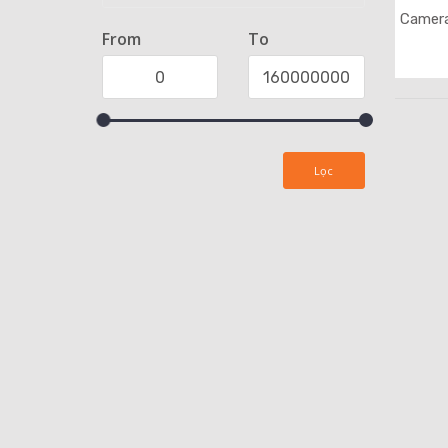
Camera
From
To
Lọc