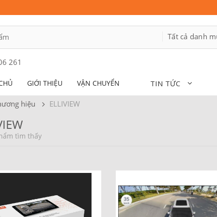
06 261
CHỦ
GIỚI THIỆU
VẬN CHUYỂN
TIN TỨC
hương hiệu
ELLIVIEW
VIEW
hẩm tìm thấy