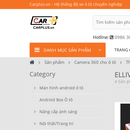
Carplus.vn - Hệ thống độ xe ô tô chuyên nghiệp
Hotline:
0986 3
DANH MỤC SẢN PHẨM
TRANG 
Sản phẩm
Camera 360 cho ô tô
T
ELLI
Category
4 Sản p
Màn hình android ô tô
Android Box Ô tô
Nâng cấp ánh sáng
Nội thất/Trang trí