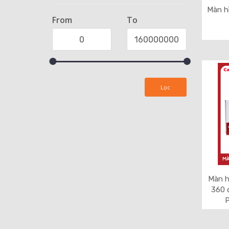
Màn h
From
To
Lọc
Màn h
360 
P