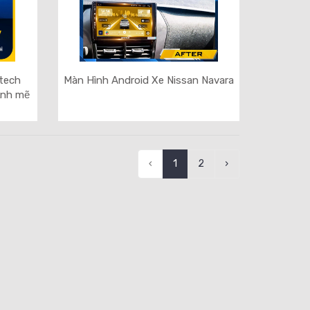
stech
Màn Hình Android Xe Nissan Navara
ạnh mẽ
‹
1
2
›