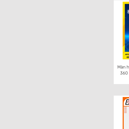
Màn h
360