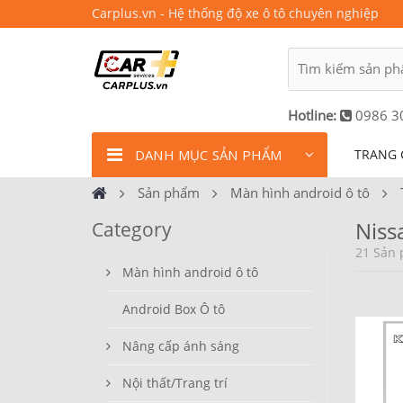
Carplus.vn - Hệ thống độ xe ô tô chuyên nghiệp
Hotline:
0986 3
DANH MỤC SẢN PHẨM
TRANG 
Sản phẩm
Màn hình android ô tô
Niss
Category
21 Sản 
Màn hình android ô tô
Android Box Ô tô
Nâng cấp ánh sáng
Nội thất/Trang trí