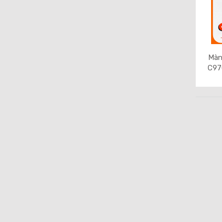
Màn
C970