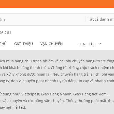
06 261
CHỦ
GIỚI THIỆU
VẬN CHUYỂN
TIN TỨC
 mua hàng chịu trách nhiệm về chi phí chuyển hàng (trừ trường h
tính khi khách hàng thanh toán. Chúng tôi không chịu trách nhiệm ch
 và xử lý không được hoàn lại. Nếu chuyển hàng trả lại, chi phí 
ông ty, đơn vị chuyển phát nhanh uy tín đáng tin cậy và nhanh ch
̉ dụng như: Viettelpost, Giao Hàng Nhanh, Giao Hàng tiết kiệm...
vận chuyển và các hãng vận chuyển. Thông thường phải mất khoảng 1
ày nghỉ lễ Tết).