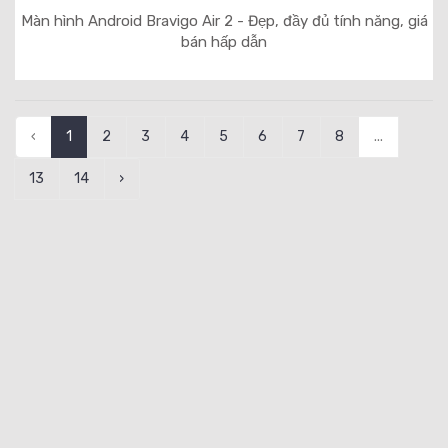
Màn hình Android Bravigo Air 2 - Đẹp, đầy đủ tính năng, giá
bán hấp dẫn
‹
1
2
3
4
5
6
7
8
...
13
14
›