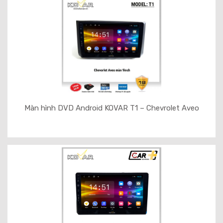
Màn hình DVD Android KOVAR T1 – Chevrolet Aveo