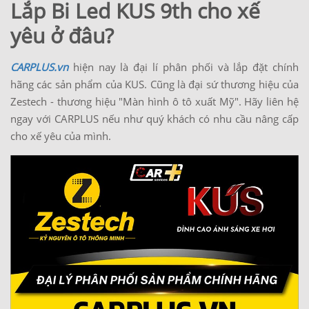
Lắp Bi Led KUS 9th cho xế
yêu ở đâu?
CARPLUS.vn
hiện nay là đại lí phân phối và lắp đặt chính
hãng các sản phẩm của KUS. Cũng là đại sứ thương hiệu của
Zestech - thương hiệu "Màn hình ô tô xuất Mỹ". Hãy liên hệ
ngay với CARPLUS nếu như quý khách có nhu cầu nâng cấp
cho xế yêu của mình.