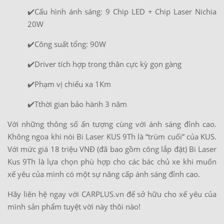
✔️Cấu hình ánh sáng: 9 Chip LED + Chip Laser Nichia
20W
✔️Công suất tổng: 90W
✔️Driver tích hợp trong thân cực kỳ gọn gàng
✔️Phạm vị chiếu xa 1Km
✔️Tthời gian bảo hành 3 năm
Với những thông số ấn tượng cùng với ánh sáng đỉnh cao.
Không ngoa khi nói Bi Laser KUS 9Th là “trùm cuối” của KUS.
Với mức giá 18 triệu VNĐ (đã bao gồm công lắp đặt) Bi Laser
Kus 9Th là lựa chọn phù hợp cho các bác chủ xe khi muốn
xế yêu của mình có một sự nâng cấp ánh sáng đỉnh cao.
Hãy liên hệ ngay với CARPLUS.vn để sở hữu cho xế yêu của
mình sản phẩm tuyệt vời này thôi nào!