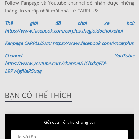
Follow Fanpage và Youtube channel để nhận được những
thông tin và cập nhật mới nhất từ CARPLUS:
Thế giới đồ chơi xe hơi:
https://www.facebook.com/carplus.thegioidochoixehoi
Fanpage CARPLUS.vn: https://www.facebook.com/vncarplus
Channel YouTube:
https://www.youtube.com/channel/UChxbgEDi-
L9PV4gfVaR5uog
BẠN CÓ THỂ THÍCH
Gửi câu hỏi cho chúng tôi