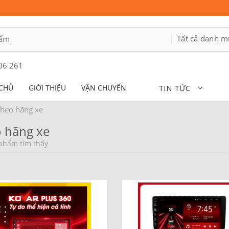
06 261
CHỦ
GIỚI THIỆU
VẬN CHUYỂN
TIN TỨC
heo hãng xe
 hãng xe
phẩm tìm thấy