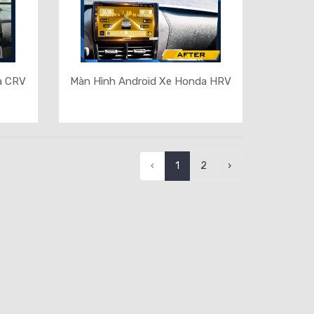
a CRV
Màn Hình Android Xe Honda HRV
‹
1
2
›