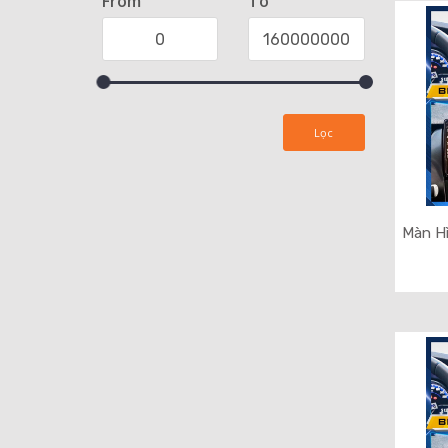
From
To
Lọc
Màn H