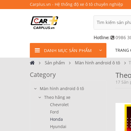
Carplus.vn - Hệ thống độ xe ô tô chuyên nghiệp
Hotline:
0986 3
DANH MỤC SẢN PHẨM
TRANG 
Sản phẩm
Màn hình android ô tô
T
Theo
Category
17 Sản 
Màn hình android ô tô
Theo hãng xe
Chevrolet
Ford
Honda
Hyundai