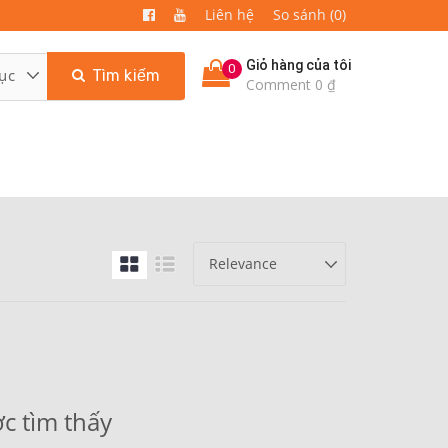
Liên hệ
So sánh (0)
Giỏ hàng của tôi
0
Tìm kiếm
Comment 0 ₫
c tìm thấy