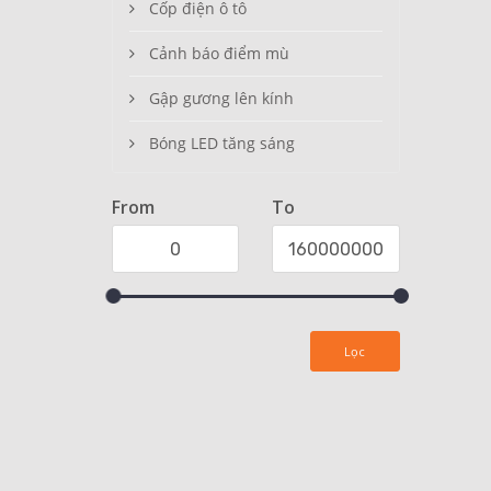
Cốp điện ô tô
Cảnh báo điểm mù
Gập gương lên kính
Bóng LED tăng sáng
From
To
Lọc