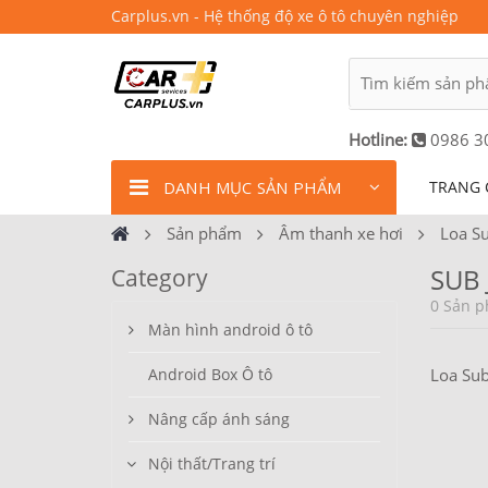
Carplus.vn - Hệ thống độ xe ô tô chuyên nghiệp
Hotline:
0986 3
DANH MỤC SẢN PHẨM
TRANG 
Sản phẩm
Âm thanh xe hơi
Loa Su
SUB 
Category
0 Sản p
Màn hình android ô tô
Android Box Ô tô
Loa Sub
Nâng cấp ánh sáng
Nội thất/Trang trí