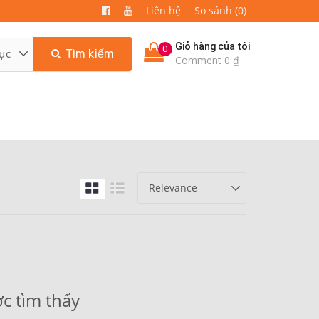
Liên hệ
So sánh (0)
Giỏ hàng của tôi
0
Tìm kiếm
Comment 0 ₫
c tìm thấy