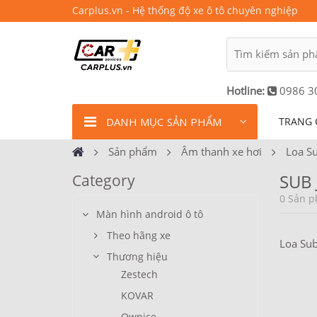
Carplus.vn - Hệ thống độ xe ô tô chuyên nghiệp
Hotline:
0986 3
DANH MỤC SẢN PHẨM
TRANG 
Sản phẩm
Âm thanh xe hơi
Loa Su
SUB 
Category
0 Sản p
Màn hình android ô tô
Theo hãng xe
Loa Sub
Thương hiệu
Zestech
KOVAR
Ownice